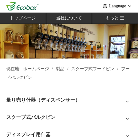
Language
トップページ
当社について
もっと
現在地:
ホームページ
/
製品
/
スクープ式フードビン
/
フー
ドバルクビン
量り売り什器（ディスペンサー）
スクープ式バルクビン
ディスプレイ用什器